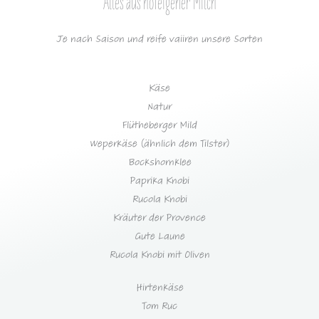
Alles aus hofeigener Milch
Je nach Saison und reife vaiiren unsere Sorten
Käse
Natur
Flütheberger Mild
Weperkäse (ähnlich dem Tilster)
Bockshornklee
Paprika Knobi
Rucola Knobi
Kräuter der Provence
Gute Laune
Rucola Knobi mit Oliven
Hirtenkäse
Tom Ruc